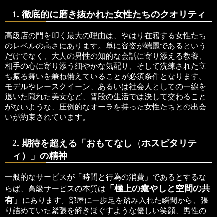
1. 徹底的に磨き抜かれた女性たちのクオリティ
高級店の門を叩く最大の理由は、やはり在籍する女性たち
のレベルの高さにあります。単に容姿が端麗であるという
だけでなく、大人の男性の知的な会話に寄り添える教養、
相手の心に寄り添う細やかな気配り、そして洗練された立
ち振る舞いを兼ね備えていることが必須条件となります。
モデルやレースクイーン、あるいは社会人としての一線を
退いた隠れた美女など、普段の生活では決して交わること
がないような、圧倒的なオーラを持った女性たちとの出会
いが約束されています。
2. 期待を超える「おもてなし（ホスピタリテ
ィ）」の精神
一般的なサービスが「時間と行為の消費」であるとするな
「極上の癒やしと空間の共
らば、高級サービスの本質は
有」
にあります。部屋に一歩足を踏み入れた瞬間から、張
り詰めていた緊張を解きほぐすような優しい笑顔、男性の