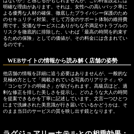
はないか」と感じるかもしれませんが、この料金設定には
明確な理由があります。それは、女性への高いバック率に
よる優秀な人材の確保、徹底したプライバシー保護のため
のセキュリティ対策、そして万全のサポート体制の維持費
用です。安価なサービスにありがちな不満足やトラブルの
リスクを徹底的に排除した、いわば「最高の時間を約束す
るための保険」としての価値が、その料金には含まれてい
るのです。
WEBサイトの情報から読み解く店舗の姿勢
他店舗の情報を詳細に追う必要はありませんが、一般的な
見極め方として「掲載されている写真のリアリティ」や
「コンセプトの明確さ」が挙げられます。高級店ほど、過
剰な修正を排した美しさを提示し、どのような大人の時間
を提案できるかを丁寧に記述しています。文言一つひとつ
にまで洗練された美意識が行き届いているかどうかは、そ
のまま当日のサービスの質を映し出す鏡となります。
ラグジュアリーホテルとの相乗効果：