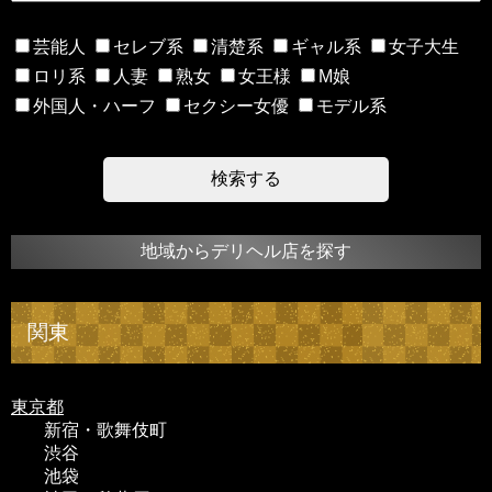
芸能人
セレブ系
清楚系
ギャル系
女子大生
ロリ系
人妻
熟女
女王様
M娘
外国人・ハーフ
セクシー女優
モデル系
地域からデリヘル店を探す
関東
東京都
新宿・歌舞伎町
渋谷
池袋