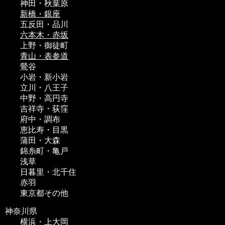
神田・秋葉原
新橋・銀座
五反田・品川
六本木・赤坂
上野・御徒町
青山・表参道
鶯谷
小岩・新小岩
立川・八王子
中野・高円寺
吉祥寺・荻窪
府中・調布
恵比寿・目黒
蒲田・大森
錦糸町・亀戸
浅草
日暮里・北千住
赤羽
東京都その他
神奈川県
横浜・上大岡