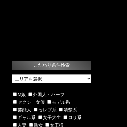
こだわり条件検索
M娘
外国人・ハーフ
セクシー女優
モデル系
芸能人
セレブ系
清楚系
ギャル系
女子大生
ロリ系
人妻
熟女
女王様