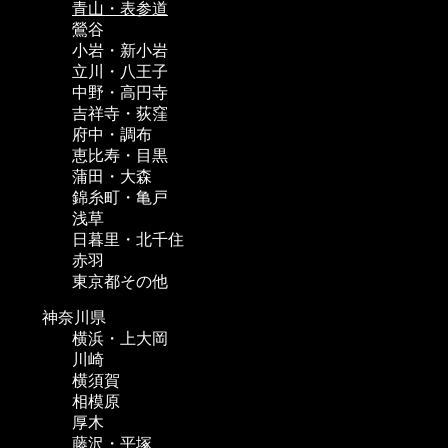
青山・表参道
鶯谷
小岩・新小岩
立川・八王子
中野・高円寺
吉祥寺・荻窪
府中・調布
恵比寿・目黒
蒲田・大森
錦糸町・亀戸
浅草
日暮里・北千住
赤羽
東京都その他
神奈川県
横浜・上大岡
川崎
横須賀
相模原
厚木
藤沢・平塚